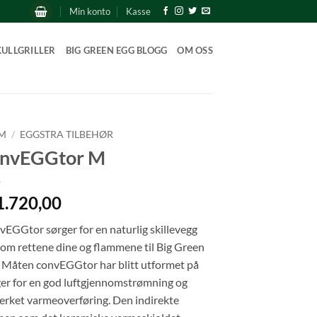
Min konto
Kasse
KULLGRILLER
BIG GREEN EGG BLOGG
OM OSS
M
/
EGGSTRA TILBEHØR
onvEGGtor M
1.720,00
EGGtor sørger for en naturlig skillevegg
om rettene dine og flammene til Big Green
 Måten convEGGtor har blitt utformet på
er for en god luftgjennomstrømning og
rket varmeoverføring. Den indirekte