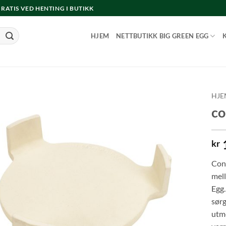
 GRATIS VED HENTING I BUTIKK
HJEM
NETTBUTIKK BIG GREEN EGG
HJE
c
kr
Conv
mell
Egg.
sørg
utme