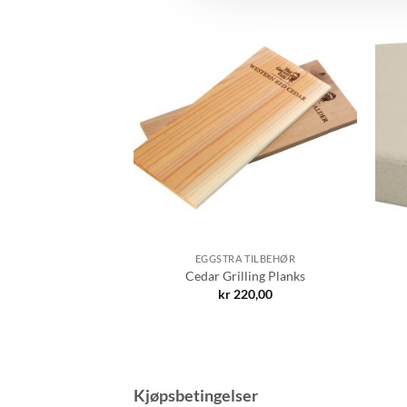
OLGT
 TILBEHØR
EGGSTRA TILBEHØR
Gripper
Cedar Grilling Planks
60,00
kr
220,00
Kjøpsbetingelser