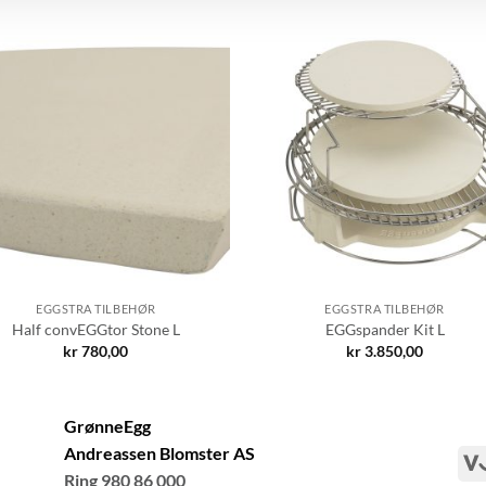
EGGSTRA TILBEHØR
EGGSTRA TILBEHØR
Half convEGGtor Stone L
EGGspander Kit L
kr
780,00
kr
3.850,00
GrønneEgg
Andreassen Blomster AS
Ring 980 86 000