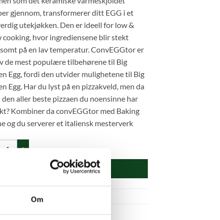
men som det keramiske varmeskjoldet
per gjennom, transformerer ditt EGG i et
verdig utekjøkken. Den er ideell for low &
 cooking, hvor ingrediensene blir stekt
gsomt på en lav temperatur. ConvEGGtor er
v de mest populære tilbehørene til Big
n Egg, fordi den utvider mulighetene til Big
n Egg. Har du lyst på en pizzakveld, men da
den aller beste pizzaen du noensinne har
kt? Kombiner da convEGGtor med Baking
e og du serverer et italiensk mesterverk
EGGtor M antall
LEGG I HANDLEKURV
uktnummer:
401038
Om
gori:
Eggstra tilbehør