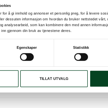
ookies
 for å gi innhold og annonser et personlig preg, for å levere sos
deler dessuten informasjon om hvordan du bruker nettstedet vårt,
og analysearbeid, som kan kombinere den med annen informasjon d
 inn gjennom din bruk av tjenestene deres.
g mellom rettene dine og flammene til Big Green Egg. Måten convE
Egenskaper
Statistikk
eoverføring. Den indirekte varmen som det keramiske varmeskjold
l for low & slow cooking, hvor ingrediensene blir stekt langsomt p
 fordi den utvider mulighetene til Big Green Egg. Har du lyst på e
da convEGGtor med Baking Stone og du serverer et italiensk mes
TILLAT UTVALG