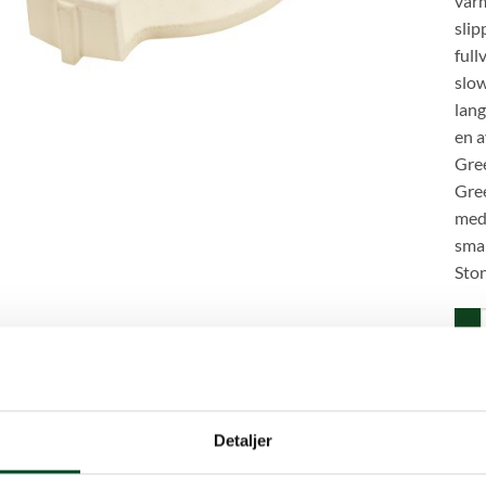
var
slip
full
slow
lan
en a
Gree
Gree
med 
sma
Ston
conv
Prod
Detaljer
Kate