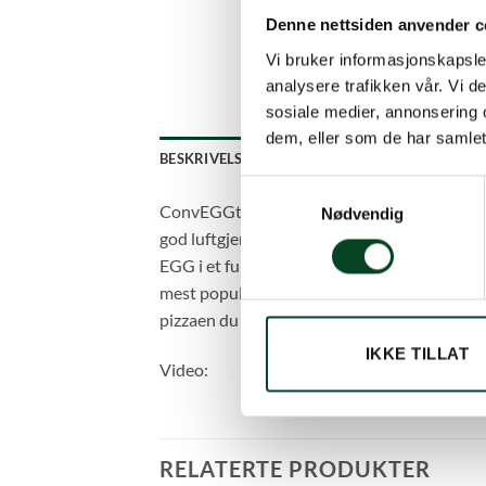
Denne nettsiden anvender c
Vi bruker informasjonskapsler
analysere trafikken vår. Vi 
sosiale medier, annonsering 
dem, eller som de har samlet
BESKRIVELSE
TILLEGGSINFORMASJON
Samtykkevalg
ConvEGGtor sørger for en naturlig skilleveg
Nødvendig
god luftgjennomstrømning og utmerket varm
EGG i et fullverdig utekjøkken. Den er ideel
mest populære tilbehørene til Big Green Egg,
pizzaen du noensinne har smakt? Kombiner 
IKKE TILLAT
Video:
RELATERTE PRODUKTER