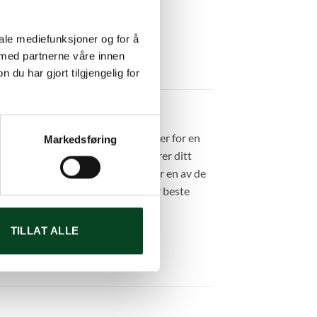
iale mediefunksjoner og for å
 med partnerne våre innen
u har gjort tilgjengelig for
GGtor har blitt utformet på sørger for en
Markedsføring
et slipper gjennom, transformerer ditt
å en lav temperatur. ConvEGGtor er en av de
n pizzakveld, men da med den aller beste
terverk
TILLAT ALLE