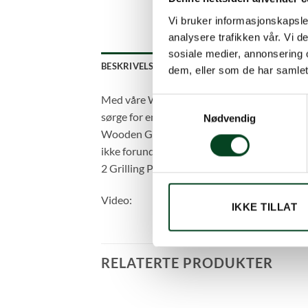
Vi bruker informasjonskapsler
analysere trafikken vår. Vi 
sosiale medier, annonsering 
BESKRIVELSE
TILLEGGSINFORMASJON
dem, eller som de har samlet
Med våre Wooden Grilling Planks stiger du op
Samtykkevalg
sørge for en røke-effekt. Du kan velge mell
Nødvendig
Wooden Grilling Planks kommer opprinnelig f
ikke forunderlig, for denne teknikken gir en he
2 Grilling Planks på 28 centimeter.
Video:
IKKE TILLAT
RELATERTE PRODUKTER