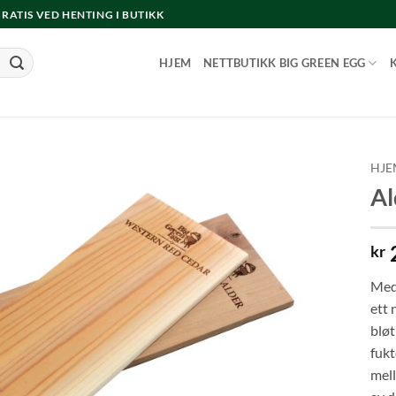
 GRATIS VED HENTING I BUTIKK
HJEM
NETTBUTIKK BIG GREEN EGG
HJE
Al
kr
Med 
ett 
bløt
fukt
mell