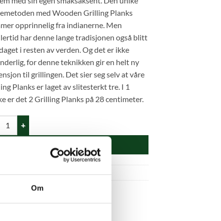
dem med sin egen smaksaksent. Den unike
kemetoden med Wooden Grilling Planks
mer opprinnelig fra indianerne. Men
lertid har denne lange tradisjonen også blitt
aget i resten av verden. Og det er ikke
nderlig, for denne teknikken gir en helt ny
nsjon til grillingen. Det sier seg selv at våre
ling Planks er laget av slitesterkt tre. I 1
e er det 2 Grilling Planks på 28 centimeter.
 Grilling Planks antall
LEGG I HANDLEKURV
uktnummer:
116291
Om
gori:
Eggstra tilbehør