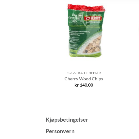
 TILBEHØR
EGGSTRA TILBEHØR
GGtor XL
Cherry Wood Chips
090,00
kr
140,00
Kjøpsbetingelser
Personvern