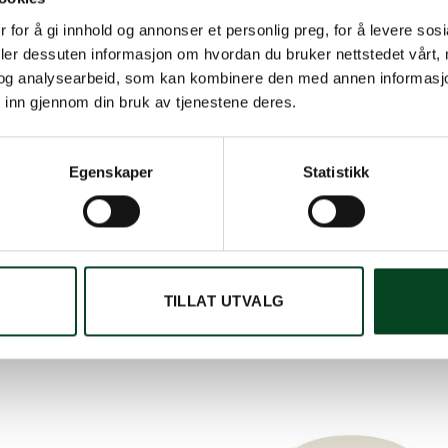
 for å gi innhold og annonser et personlig preg, for å levere sos
deler dessuten informasjon om hvordan du bruker nettstedet vårt,
og analysearbeid, som kan kombinere den med annen informasjon d
 inn gjennom din bruk av tjenestene deres.
p ett nivå som kokk. Legg ingrediensene på (den bløtlagte) planken
om Grilling Planks av sedertre eller or, hver av dem med sin egen
Egenskaper
Statistikk
ra indianerne. Men imidlertid har denne lange tradisjonen også bl
lt ny dimensjon til grillingen. Det sier seg selv at våre Grilling Plan
TILLAT UTVALG