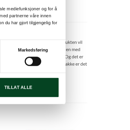
iale mediefunksjoner og for å
 med partnerne våre innen
u har gjort tilgjengelig for
 på risten til Big Green Egg og fukten vil
 smaksaksent. Den unike stekemetoden med
Markedsføring
itt oppdaget i resten av verden. Og det er
ks er laget av slitesterkt tre. I 1 pakke er det
TILLAT ALLE