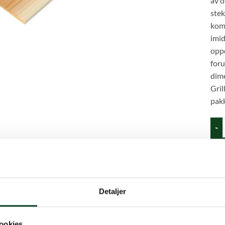
av 
ste
kom
imid
oppd
foru
dime
Gril
pakk
Alder
Prod
Detaljer
Kate
ookies