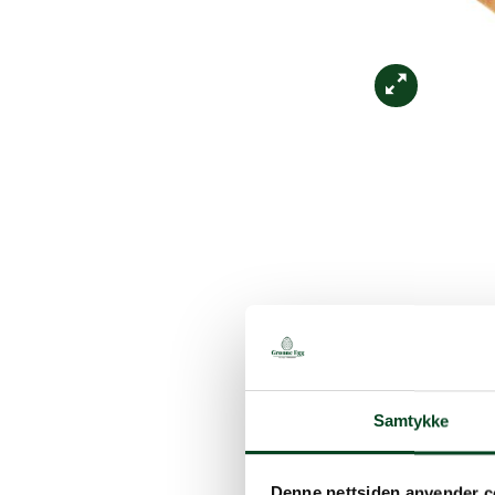
Samtykke
Denne nettsiden anvender c