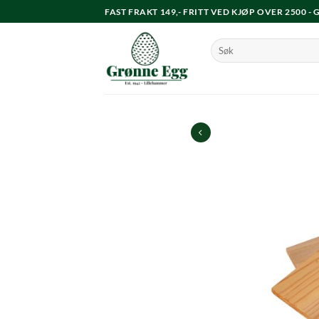
Skip
FAST FRAKT 149,- FRITT VED KJØP OVER 2500 -
to
content
Søk
etter: