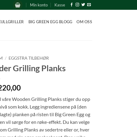
Min konto
Kasse
KULLGRILLER
BIG GREEN EGG BLOGG
OM OSS
M
/
EGGSTRA TILBEHØR
der Grilling Planks
220,00
våre Wooden Grilling Planks stiger du opp
nivå som kokk. Legg ingrediensene på (den
lagte) planken på risten til Big Green Egg og
en vil sørge for en røke-effekt. Du kan velge
om Grilling Planks av sedertre eller or, hver