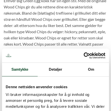
Enhver Big Green Egg kokk har sin egen stil. Med de originale
Wood Chips gir du alle rettene dine en karakteristisk
røkesmak. Bland de (bløtlagte) treflisene i grillkullet ditt eller
strø en håndfull Wood Chips over grillkullet. Eller gjør begge
deler: alt ettersom hva du liker best. Det samme gjelder for
hvilken type Wood Chips du velger: hickory, pekannøtt, eple,
oak eller kirsebær. Wood Chips er egnet for retter som skal
røkes kort. Wood Chips passer til alle retter. Valnøtt passer
godt til rødt kjøtt, kalkun og kylling. Pekannøtt gir en rik, mild
smak til fisk og fjærkre. Eple sørger for en naturlig, søt smak
hos fisk, skalldyr og fjærkre. Og kirsebær er en
allemannsvenn med en mild fruktsmak. En pose Wood Chips
Samtykke
Detaljer
Om
har et innhold på 2,9 liter. Egnet for alle typer store
kjøttstykker, spesielt storfekjøtt. Perfekt til bringe.
Denne nettsiden anvender cookies
Mesquite Wood Chunks antall
Vi bruker informasjonskapsler for å gi innhold og
annonser et personlig preg, for å levere sosiale
LEGG I HANDLEKURV
mediefunksjoner og for å analysere trafikken vår. Vi deler