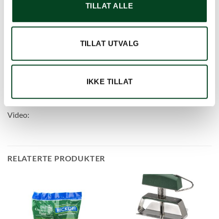
TILLAT ALLE
oak eller kirsebær. Wood Chips er egnet for retter som skal
røkes kort. Wood Chips passer til alle retter. Valnøtt passer
godt til rødt kjøtt, kalkun og kylling. Pekannøtt gir en rik, mild
smak til fisk og fjærkre. Eple sørger for en naturlig, søt smak
TILLAT UTVALG
hos fisk, skalldyr og fjærkre. Og kirsebær er en
allemannsvenn med en mild fruktsmak. En pose Wood Chips
har et innhold på 2,9 liter. Egnet for alle typer store
IKKE TILLAT
kjøttstykker, spesielt storfekjøtt. Perfekt til bringe.
Video:
RELATERTE PRODUKTER