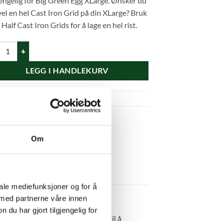
jengelig for Big Green Egg XLarge. Ønsker du
vel en hel Cast Iron Grid på din XLarge? Bruk
 Half Cast Iron Grids for å lage en hel rist.
Cast Iron Grid L antall
LEGG I HANDLEKURV
uktnummer:
120786
gori:
Rister
Om
iale mediefunksjoner og for å
 med partnerne våre innen
u har gjort tilgjengelig for
alvparten av risten, har du plass til å