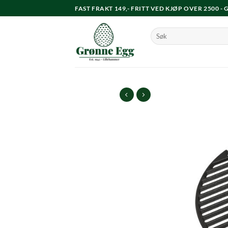
Skip
FAST FRAKT 149,- FRITT VED KJØP OVER 2500 -
to
content
Søk
etter: