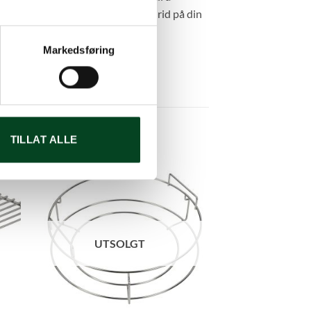
sker du likevel en hel Cast Iron Grid på din
Markedsføring
TILLAT ALLE
UTSOLGT