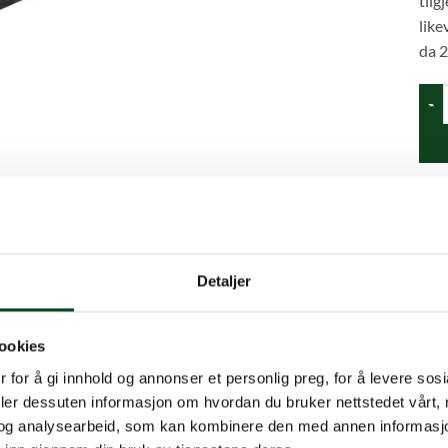
tilg
like
da 2
Half 
Prod
Kate
Detaljer
ookies
 for å gi innhold og annonser et personlig preg, for å levere sos
deler dessuten informasjon om hvordan du bruker nettstedet vårt,
og analysearbeid, som kan kombinere den med annen informasjon d
broren til Cast Iron Grid. Fordi Half Cast Iron Grid bare dekker til h