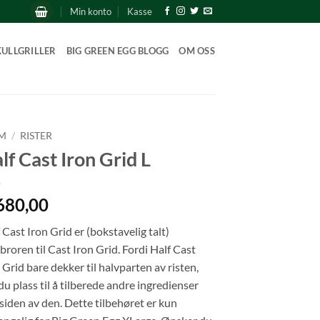
Min konto
Kasse
KULLGRILLER
BIG GREEN EGG BLOGG
OM OSS
M
/
RISTER
lf Cast Iron Grid L
680,00
 Cast Iron Grid er (bokstavelig talt)
broren til Cast Iron Grid. Fordi Half Cast
 Grid bare dekker til halvparten av risten,
du plass til å tilberede andre ingredienser
siden av den. Dette tilbehøret er kun