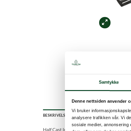
Samtykke
Denne nettsiden anvender c
Vi bruker informasjonskapsler
BESKRIVELSE
TILLEGGSINFORMASJON
analysere trafikken vår. Vi 
sosiale medier, annonsering 
Half Cast Iron Grid er (bokstavelig talt) halv