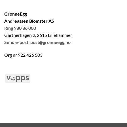
GrønneEgg
Andreassen Blomster AS
Ring 980 86 000
Gartnerhagen 2, 2615 Lillehammer
Send e-post: post@gronneegg.no
Org nr 922 426 503
Vipps