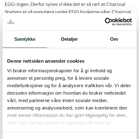
EGG-ingen. Derfor synes vi ikke det er så rart at Charcoal
Starters er så populære under EGG brukerne våre. Charcoal
Starters virker utrolig raskt, er rene, trygge, luktfrie og enkle i
bruk. Det er 24 tennbriketter i 1 pakke.
Samtykke
Detaljer
Om
Charcoal Starters antall
LEGG I HANDLEKURV
Denne nettsiden anvender cookies
Vi bruker informasjonskapsler for å gi innhold og
Produktnummer:
120922
annonser et personlig preg, for å levere sosiale
Kategori:
Kull
mediefunksjoner og for å analysere trafikken vår. Vi deler
dessuten informasjon om hvordan du bruker nettstedet
vårt, med partnerne våre innen sosiale medier,
annonsering og analysearbeid, som kan kombinere den
med annen informasjon du har gjort tilgjengelig for dem,
eller som de har samlet inn gjennom din bruk av
tjenestene deres.
BESKRIVELSE